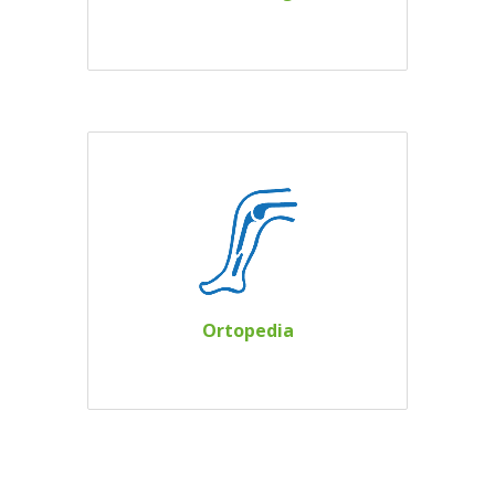
enfermedades que
afectan la piel.
Tratamos,
diagnosticamos y
prevenimos aquellas
enfermedades
directamente
relacionadas con los
Ortopedia
huesos, músculos o
articulaciones.