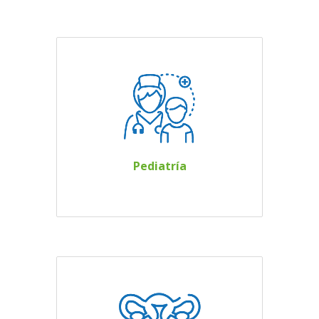
Prevenir, diagnosticar
y dar tratamiento a
las enfermedades y
demás padecimientos
de los niños
Pediatría
mejorando su salud.
Atendemos las