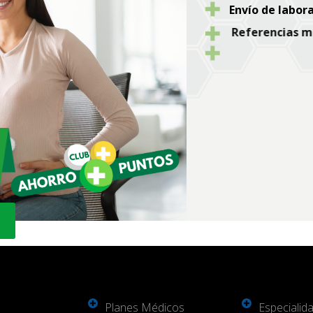
Envío de labora
Referencias mé
Traslado médic
Evaluaci
Co
Planes Médicos
Especialid