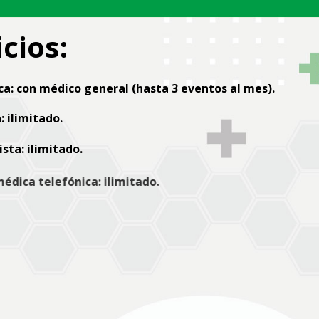
cios:
ca:
con médico general (hasta 3 eventos al mes).
:
ilimitado.
ista:
ilimitado.
dica telefónica:
ilimitado.
torio a domicilio:
ilimitado.
ias médicas:
ilimitado.