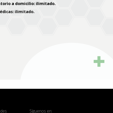
torio a domicilio:
ilimitado.
dicas:
ilimitado.
o terrestre:
2 evento semestral.
ón odontológica:
ilimitado.
bertura:
Titular, cónyugue e hijos menores de 18 años.
ades
Síguenos en: