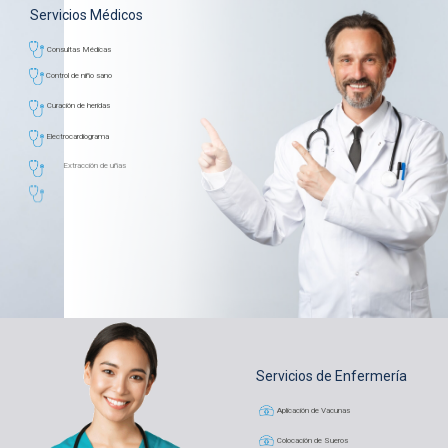
Servicios Médicos
Consultas Médicas
Control de niño sano
Curación de heridas
Electrocardiograma
Extracción de uñas
Lavado de oído
Lavado de ojo
Servicios de Enfermería
Aplicación de Vacunas
Colocación de Sueros