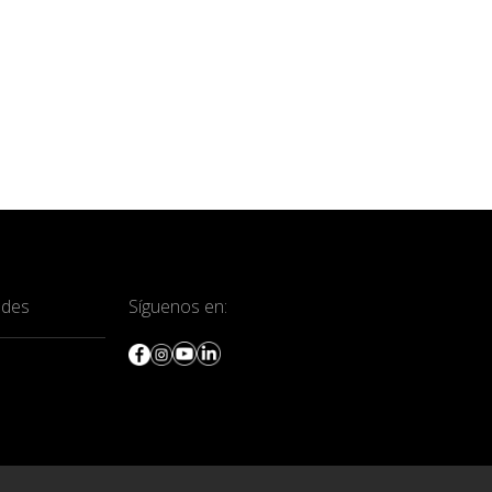
ades
Síguenos en: