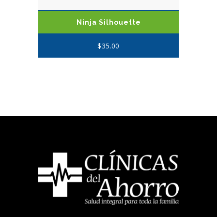
Ninja Silhouette
$
35.00