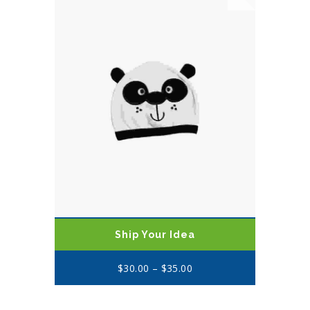
Ship Your Idea
$
30.00
–
$
35.00