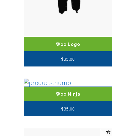
Woo Logo
$
35.00
Woo Ninja
$
35.00