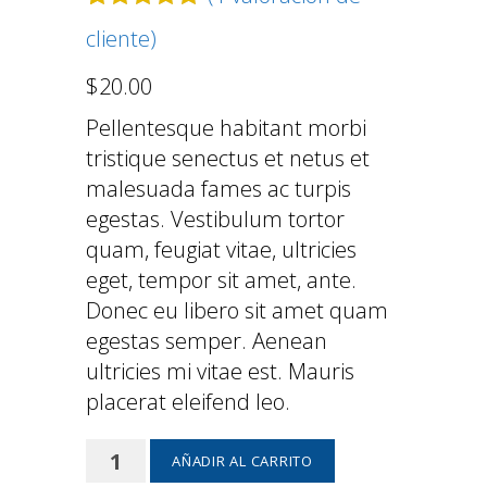
Valorado con
1
cliente)
5.00
de 5 en
base a
$
20.00
valoración
de un cliente
Pellentesque habitant morbi
tristique senectus et netus et
malesuada fames ac turpis
egestas. Vestibulum tortor
quam, feugiat vitae, ultricies
eget, tempor sit amet, ante.
Donec eu libero sit amet quam
egestas semper. Aenean
ultricies mi vitae est. Mauris
placerat eleifend leo.
Ninja
AÑADIR AL CARRITO
Silhouette